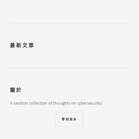
最新文章
關於
A random collection of thoughts on cybersecurity.
學到更多